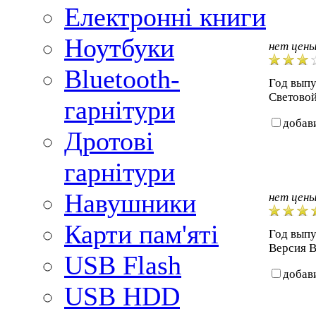
Електронні книги
Ноутбуки
нет цен
Bluetooth-
Год выпус
Световой
гарнітури
добав
Дротові
гарнітури
Навушники
нет цен
Карти пам'яті
Год выпу
Версия B
USB Flash
добав
USB HDD