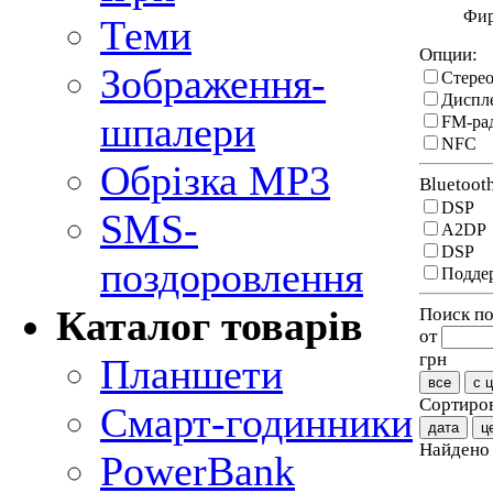
Фи
Теми
Опции:
Зображення-
Стере
Диспл
шпалери
FM-ра
NFC
Обрізка MP3
Bluetoot
DSP
SMS-
A2DP
DSP
поздоровлення
Поддер
Каталог товарів
Поиск по
от
грн
Планшети
все
с 
Сортиров
Смарт-годинники
дата
ц
Найден
PowerBank