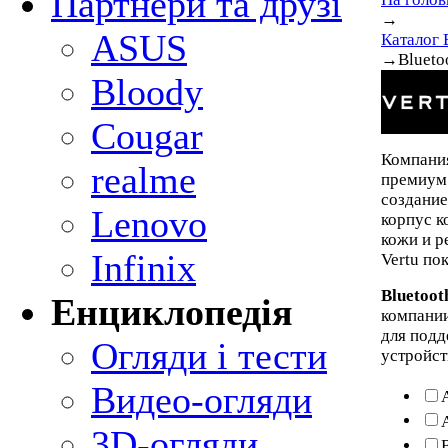
Партнери та друзі
→
ASUS
Каталог 
→
Bluet
Bloody
Cougar
Компан
realme
премиум 
создание
Lenovo
корпус к
кожи и р
Infinix
Vertu по
Bluetoo
Енциклопедія
компании
для подд
Огляди і тести
устройст
Видео-огляди
3D-огляди